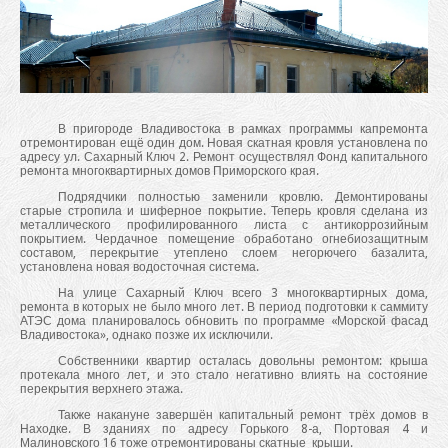
В пригороде Владивостока в рамках программы капремонта
отремонтирован ещё один дом. Новая скатная кровля установлена по
адресу ул. Сахарный Ключ 2. Ремонт осуществлял Фонд капитального
ремонта многоквартирных домов Приморского края.
Подрядчики полностью заменили кровлю. Демонтированы
старые стропила и шиферное покрытие. Теперь кровля сделана из
металлического профилированного листа с антикоррозийным
покрытием. Чердачное помещение обработано огнебиозащитным
составом, перекрытие утеплено слоем негорючего базалита,
установлена новая водосточная система.
На улице Сахарный Ключ всего 3 многоквартирных дома,
ремонта в которых не было много лет. В период подготовки к саммиту
АТЭС дома планировалось обновить по программе «Морской фасад
Владивостока», однако позже их исключили.
Собственники квартир осталась довольны ремонтом: крыша
протекала много лет, и это стало негативно влиять на состояние
перекрытия верхнего этажа.
Также накануне завершён капитальный ремонт трёх домов в
Находке. В зданиях по адресу Горького 8-а, Портовая 4 и
Малиновского 16 тоже отремонтированы скатные крыши.