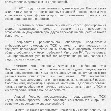
рассмотрена ситуация с ТСЖ «Девяностый».
В 2014 году постановлением администрации Владивостока
№8597 от 23.09.2014 г. дом по адресу Океанский проспект, 90 включён
в перечень домов, формирующих фонд капитального ремонта на
счёте регионального оператора.
Собственники дома пытались изменить способ формирования
фонда капитального ремонта, однако из-за некорректно
оформленных документов процедура перехода на спецсчёт не может
быть начата.
Специалисты регионального оператора неоднократно
информировали руководство ТСЖ о том, что для перехода на
спецсчёт необходимо всего лишь правильно оформить протокол
общего собрания с учётом требований Минстроя РФ. Тем не менее,
ТСЖ предпочитает уже пятый год безуспешно решать вопросы в
судах разных инстанций.
Отметим, что решением Фрунзенского районного суда
Владивостока, а после и вышестоящим судом, подтверждена
законность нахождения дома по Океанскому проспекту, 90 на счёте
регионального оператора. Тем не менее, ТСЖ выставляет
собственникам документы на оплату взносов за капитальный ремонт.
Собственники, получающие двойные квитанции, дезориентированы:
часть из них вообще не оплачивает взносы, а часть платит в ТСЖ и
числится должниками в Фонде капремонта.
Андрей Горелов порекомендовал представителям ТСЖ
«Девяностый» провести новое собрание собственников и принять
решение о переходе не специальный счёт.
«Никто не может ограничивать граждан в их праве перейти на