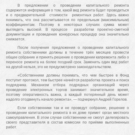
В предложении о проведении капитального ремонта
содержится информация о том, какой вид ремонта будет проводиться
и о предварительной стоимости ремонтных работ. Здесь важно
понимать, что она рассчитывается по предельным (максимальным)
коэффициентам. Поэтому в некоторых случаях сумма может
выглядеть высокой. В процессе разработки проектно-сметной
документации и проведения конкурсных процедур она значительно
снижается.
После получения предложения о проведении капитального
ремонта собственники должны в течение трёх месяцев провести
общее собрание и принять решение о проведении капремонта либо о
переносе ремонта на более поздний срок. Заменить один вид работ
на другой нельзя, это не предусмотрено законодательством.
«Собственники должны понимать, что чем быстрее в Фонд
поступит протокол, тем быстрее начнётся разработка проекта и поиск
подрядчика. Механизм отбора подрядных организаций через
проведение электронных торгов занимает значительное время,
поэтому оперативность важна, а каждый потерянный день может
надолго отодвинуть начало ремонта», — подчеркнул Андрей Горелов.
Если собственники так и не проведут собрание, решение о
проведении капитального ремонта в их доме примет орган местного
самоуправления. В этом случае собственники не смогут делегировать
своего представителя в состав комиссии по приёмке выполненных
работ.