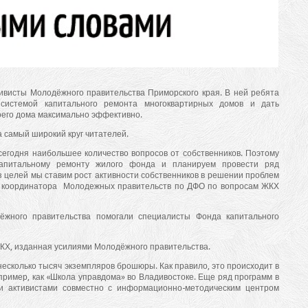
ивисты Молодёжного правительства Приморского края. В ней ребята
 системой капитального ремонта многоквартирных домов и дать
оего дома максимально эффективно.
 самый широкий круг читателей.
егодня наибольшее количество вопросов от собственников. Поэтому
апитальному ремонту жилого фонда и планируем провести ряд
з целей мы ставим рост активности собственников в решении проблем
ль координатора Молодежных правительств по ДФО по вопросам ЖКХ
ёжного правительства помогали специалисты Фонда капитального
КХ, изданная усилиями Молодёжного правительства.
есколько тысяч экземпляров брошюры. Как правило, это происходит в
апример, как «Школа управдома» во Владивостоке. Еще ряд программ в
и активистами совместно с информационно-методическим центром