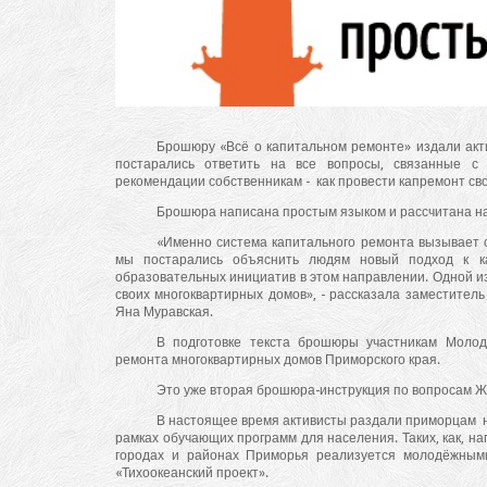
Брошюру «Всё о капитальном ремонте» издали акт
постарались ответить на все вопросы, связанные с
рекомендации собственникам - как провести капремонт св
Брошюра написана простым языком и рассчитана на
«Именно система капитального ремонта вызывает с
мы постарались объяснить людям новый подход к к
образовательных инициатив в этом направлении. Одной и
своих многоквартирных домов», - рассказала заместите
Яна Муравская.
В подготовке текста брошюры участникам Молод
ремонта многоквартирных домов Приморского края.
Это уже вторая брошюра-инструкция по вопросам Ж
В настоящее время активисты раздали приморцам н
рамках обучающих программ для населения. Таких, как, н
городах и районах Приморья реализуется молодёжным
«Тихоокеанский проект».